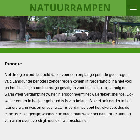
NATUURRAMPEN
Ga
direct
naar
de
hoofdinhoud
Droogte
Met droogte wordt bedoeld dat er voor een erg lange periode geen regen
valt. Langdurige periodes zonder regen komen in Nederland bijna niet voor
en heeft ook bijna nooit ernstige gevolgen voor het milieu. bij zonnig en
warm weer verdampt het water, hierdoor neemt het watertekort snel toe. Ook
wat er eerder in het jaar gebeurd is is van belang. Als het ook eerder in het
jaar erg warm was en er veel water is verdampt loopt het tekort op. dus de
conclusie is eigenlijk: wanneer de vraag naar water het natuurlijke aanbod
van water over overstijgt heerst er waterschaarste.